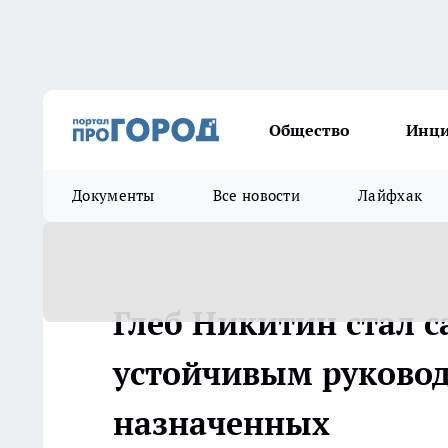
Общество
Инц
Документы
Все новости
Лайфхак
Глеб Никитин стал 
устойчивым руковод
назначенных