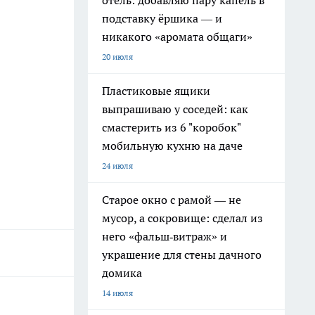
отель: добавляю пару капель в
подставку ёршика — и
никакого «аромата общаги»
20 июля
Пластиковые ящики
выпрашиваю у соседей: как
смастерить из 6 "коробок"
мобильную кухню на даче
24 июля
Старое окно с рамой — не
мусор, а сокровище: сделал из
него «фальш‑витраж» и
украшение для стены дачного
домика
14 июля