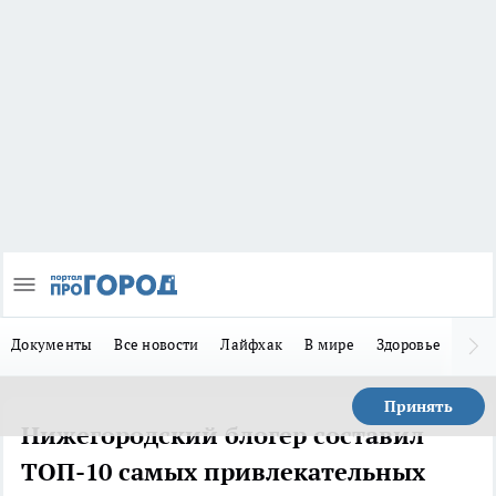
Документы
Все новости
Лайфхак
В мире
Здоровье
Зака
Принять
Нижегородский блогер составил
ТОП-10 самых привлекательных