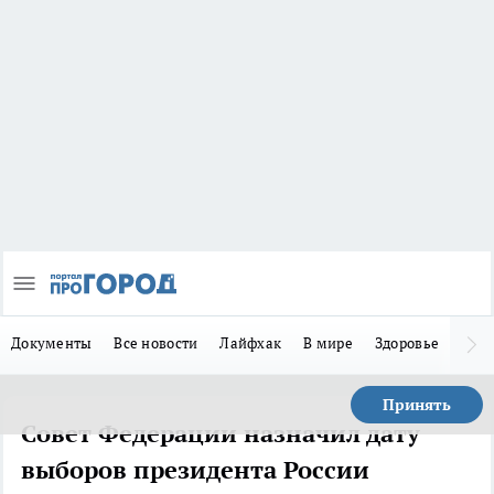
Документы
Все новости
Лайфхак
В мире
Здоровье
Зака
Принять
Совет Федерации назначил дату
выборов президента России