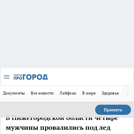
Документы
Все новости
Лайфхак
В мире
Здоровье
Зака
Принять
В Нижегородской области четыре
мужчины провалились под лед