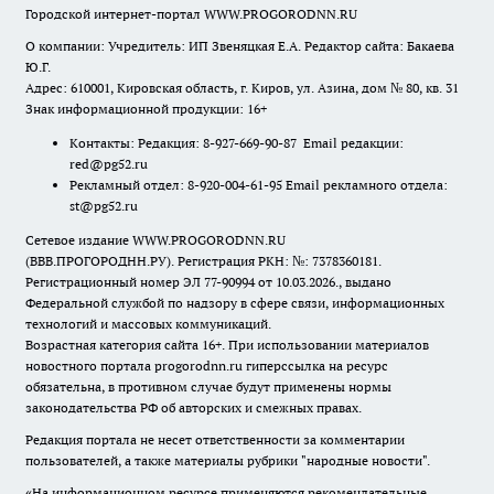
Городской интернет-портал WWW.PROGORODNN.RU
О компании: Учредитель: ИП Звеняцкая Е.А. Редактор сайта: Бакаева
Ю.Г.
Адрес: 610001, Кировская область, г. Киров, ул. Азина, дом № 80, кв. 31
Знак информационной продукции: 16+
Контакты: Редакция: 8-927-669-90-87 Email редакции:
red@pg52.ru
Рекламный отдел: 8-920-004-61-95 Email рекламного отдела:
st@pg52.ru
Сетевое издание WWW.PROGORODNN.RU
(ВВВ.ПРОГОРОДНН.РУ). Регистрация РКН: №: 7378360181.
Регистрационный номер ЭЛ 77-90994 от 10.03.2026., выдано
Федеральной службой по надзору в сфере связи, информационных
технологий и массовых коммуникаций.
Возрастная категория сайта 16+. При использовании материалов
новостного портала progorodnn.ru гиперссылка на ресурс
обязательна
,
в противном случае будут применены нормы
законодательства РФ об авторских и смежных правах.
Редакция портала не несет ответственности за комментарии
пользователей, а также материалы рубрики "народные новости".
«На информационном ресурсе применяются рекомендательные