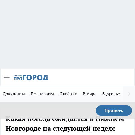
Документы
Все новости
Лайфхак
В мире
Здоровье
Зака
Принять
Какая погода ожидается в Нижнем
Новгороде на следующей неделе