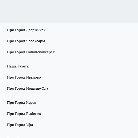
Про Город Дзержинск
Про Город Чебоксары
Про Город Новочебоксарск
Наша Газета
Про Город Иваново
Про Город Йошкар-Ола
Про Город Курск
Про Город Рыбинск
Про Город Уфа