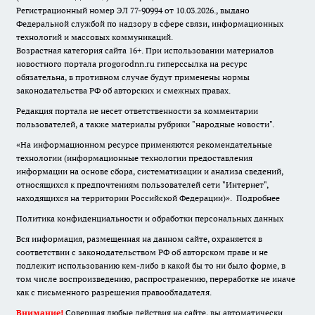
Регистрационный номер ЭЛ 77-90994 от 10.03.2026., выдано
Федеральной службой по надзору в сфере связи, информационных
технологий и массовых коммуникаций.
Возрастная категория сайта 16+. При использовании материалов
новостного портала progorodnn.ru гиперссылка на ресурс
обязательна
,
в противном случае будут применены нормы
законодательства РФ об авторских и смежных правах.
Редакция портала не несет ответственности за комментарии
пользователей, а также материалы рубрики "народные новости".
«На информационном ресурсе применяются рекомендательные
технологии (информационные технологии предоставления
информации на основе сбора, систематизации и анализа сведений,
относящихся к предпочтениям пользователей сети "Интернет",
находящихся на территории Российской Федерации)».
Подробнее
Политика конфиденциальности и обработки персональных данных
Вся информация, размещенная на данном сайте, охраняется в
соответствии с законодательством РФ об авторском праве и не
подлежит использованию кем-либо в какой бы то ни было форме, в
том числе воспроизведению, распространению, переработке не иначе
как с письменного разрешения правообладателя.
Внимание!
Совершая любые действия на сайте, вы автоматически