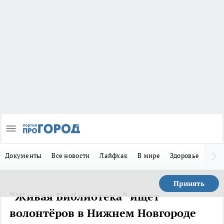
Документы
Все новости
Лайфхак
В мире
Здоровье
Зака
Принять
"Живая Библиотека" ищет
волонтёров в Нижнем Новгороде