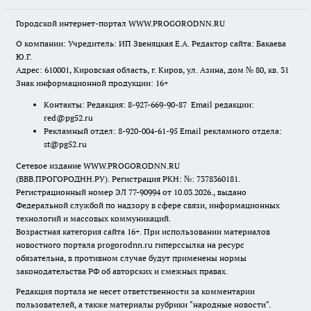
Городской интернет-портал WWW.PROGORODNN.RU
О компании: Учредитель: ИП Звеняцкая Е.А. Редактор сайта: Бакаева
Ю.Г.
Адрес: 610001, Кировская область, г. Киров, ул. Азина, дом № 80, кв. 31
Знак информационной продукции: 16+
Контакты: Редакция: 8-927-669-90-87 Email редакции:
red@pg52.ru
Рекламный отдел: 8-920-004-61-95 Email рекламного отдела:
st@pg52.ru
Сетевое издание WWW.PROGORODNN.RU
(ВВВ.ПРОГОРОДНН.РУ). Регистрация РКН: №: 7378360181.
Регистрационный номер ЭЛ 77-90994 от 10.03.2026., выдано
Федеральной службой по надзору в сфере связи, информационных
технологий и массовых коммуникаций.
Возрастная категория сайта 16+. При использовании материалов
новостного портала progorodnn.ru гиперссылка на ресурс
обязательна
,
в противном случае будут применены нормы
законодательства РФ об авторских и смежных правах.
Редакция портала не несет ответственности за комментарии
пользователей, а также материалы рубрики "народные новости".