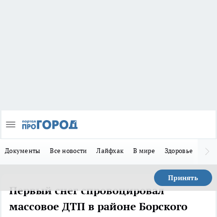
Документы
Все новости
Лайфхак
В мире
Здоровье
Зака
Принять
Первый снег спровоцировал
массовое ДТП в районе Борского