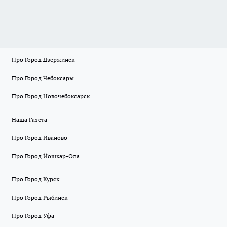
Про Город Дзержинск
Про Город Чебоксары
Про Город Новочебоксарск
Наша Газета
Про Город Иваново
Про Город Йошкар-Ола
Про Город Курск
Про Город Рыбинск
Про Город Уфа