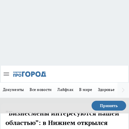
Документы
Все новости
Лайфхак
В мире
Здоровье
Зака
Принять
"Бизнесмены интересуются нашей
областью": в Нижнем открылся