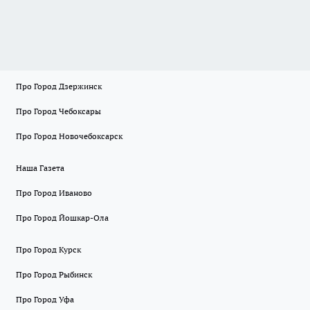
Про Город Дзержинск
Про Город Чебоксары
Про Город Новочебоксарск
Наша Газета
Про Город Иваново
Про Город Йошкар-Ола
Про Город Курск
Про Город Рыбинск
Про Город Уфа