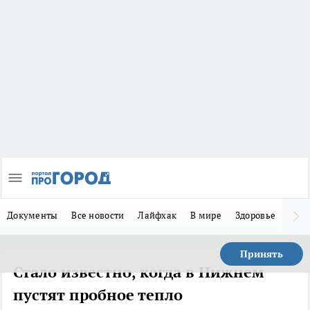
Документы
Все новости
Лайфхак
В мире
Здоровье
Зака
Принять
Стало известно, когда в Нижнем
пустят пробное тепло