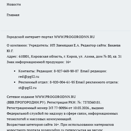
Новости
Главная
Городской интернет-портал WWW.PROGORODNN.RU
О компании: Учредитель: ИП Звеняцкая Е.А. Редактор сайта: Бакаева
Ю.Г.
Адрес: 610001, Кировская область, г. Киров, ул. Азина, дом № 80, кв. 31
Знак информационной продукции: 16+
Контакты: Редакция: 8-927-669-90-87 Email редакции:
red@pg52.ru
Рекламный отдел: 8-920-004-61-95 Email рекламного отдела:
st@pg52.ru
Сетевое издание WWW.PROGORODNN.RU
(ВВВ.ПРОГОРОДНН.РУ). Регистрация РКН: №: 7378360181.
Регистрационный номер ЭЛ 77-90994 от 10.03.2026., выдано
Федеральной службой по надзору в сфере связи, информационных
технологий и массовых коммуникаций.
Возрастная категория сайта 16+. При использовании материалов
новостного портала progorodnn.ru гиперссылка на ресурс