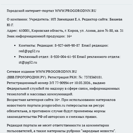
Городской интернет-портал WWW.PROGORODNN.RU
О компании: Учредитель: ИП Звеняцкая Е.А. Редактор сайта: Бакаева
Ю.Г.
Адрес: 610001, Кировская область, г. Киров, ул. Азина, дом № 80, кв. 31
Знак информационной продукции: 16+
Контакты: Редакция: 8-927-669-90-87 Email редакции:
red@pg52.ru
Рекламный отдел: 8-920-004-61-95 Email рекламного отдела:
st@pg52.ru
Сетевое издание WWW.PROGORODNN.RU
(ВВВ.ПРОГОРОДНН.РУ). Регистрация РКН: №: 7378360181.
Регистрационный номер ЭЛ 77-90994 от 10.03.2026., выдано
Федеральной службой по надзору в сфере связи, информационных
технологий и массовых коммуникаций.
Возрастная категория сайта 16+. При использовании материалов
новостного портала progorodnn.ru гиперссылка на ресурс
обязательна
,
в противном случае будут применены нормы
законодательства РФ об авторских и смежных правах.
Редакция портала не несет ответственности за комментарии
пользователей, а также материалы рубрики "народные новости".