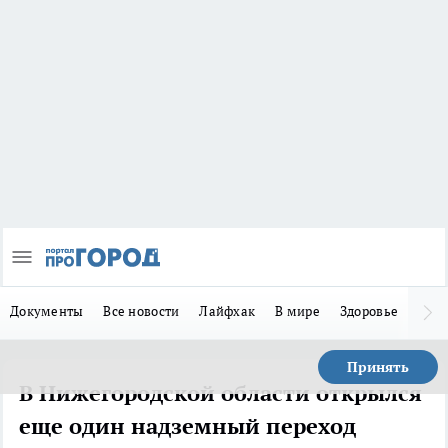
Документы
Все новости
Лайфхак
В мире
Здоровье
Зака
Принять
В Нижегородской области открылся
еще один надземный переход