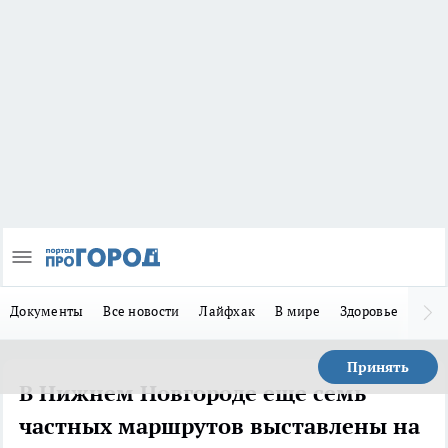
Документы
Все новости
Лайфхак
В мире
Здоровье
Зака
Принять
В Нижнем Новгороде еще семь
частных маршрутов выставлены на