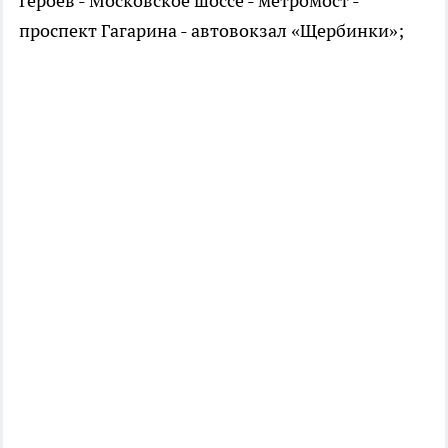
Героев - Московское шоссе - метромост -
проспект Гагарина - автовокзал «Щербинки»;