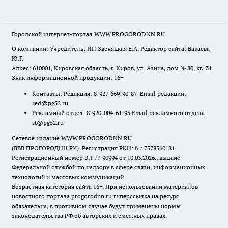
Городской интернет-портал WWW.PROGORODNN.RU
О компании: Учредитель: ИП Звеняцкая Е.А. Редактор сайта: Бакаева
Ю.Г.
Адрес: 610001, Кировская область, г. Киров, ул. Азина, дом № 80, кв. 31
Знак информационной продукции: 16+
Контакты: Редакция: 8-927-669-90-87 Email редакции:
red@pg52.ru
Рекламный отдел: 8-920-004-61-95 Email рекламного отдела:
st@pg52.ru
Сетевое издание WWW.PROGORODNN.RU
(ВВВ.ПРОГОРОДНН.РУ). Регистрация РКН: №: 7378360181.
Регистрационный номер ЭЛ 77-90994 от 10.03.2026., выдано
Федеральной службой по надзору в сфере связи, информационных
технологий и массовых коммуникаций.
Возрастная категория сайта 16+. При использовании материалов
новостного портала progorodnn.ru гиперссылка на ресурс
обязательна
,
в противном случае будут применены нормы
законодательства РФ об авторских и смежных правах.