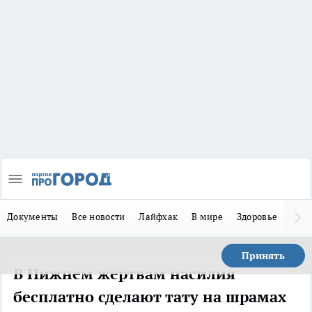
Документы
Все новости
Лайфхак
В мире
Здоровье
Зака
Принять
В Нижнем жертвам насилия
бесплатно сделают тату на шрамах