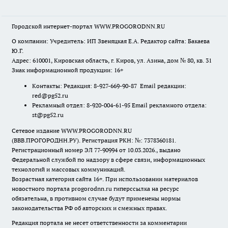
Городской интернет-портал WWW.PROGORODNN.RU
О компании: Учредитель: ИП Звеняцкая Е.А. Редактор сайта: Бакаева
Ю.Г.
Адрес: 610001, Кировская область, г. Киров, ул. Азина, дом № 80, кв. 31
Знак информационной продукции: 16+
Контакты: Редакция: 8-927-669-90-87 Email редакции:
red@pg52.ru
Рекламный отдел: 8-920-004-61-95 Email рекламного отдела:
st@pg52.ru
Сетевое издание WWW.PROGORODNN.RU
(ВВВ.ПРОГОРОДНН.РУ). Регистрация РКН: №: 7378360181.
Регистрационный номер ЭЛ 77-90994 от 10.03.2026., выдано
Федеральной службой по надзору в сфере связи, информационных
технологий и массовых коммуникаций.
Возрастная категория сайта 16+. При использовании материалов
новостного портала progorodnn.ru гиперссылка на ресурс
обязательна
,
в противном случае будут применены нормы
законодательства РФ об авторских и смежных правах.
Редакция портала не несет ответственности за комментарии