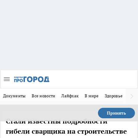
Документы
Все новости
Лайфхак
В мире
Здоровье
Зака
Принять
Стали известны подробности
гибели сварщика на строительстве