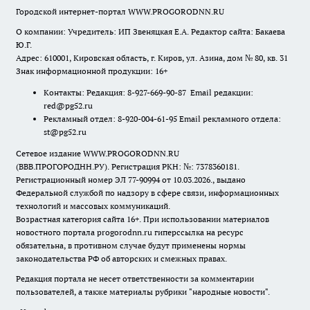
Городской интернет-портал WWW.PROGORODNN.RU
О компании: Учредитель: ИП Звеняцкая Е.А. Редактор сайта: Бакаева
Ю.Г.
Адрес: 610001, Кировская область, г. Киров, ул. Азина, дом № 80, кв. 31
Знак информационной продукции: 16+
Контакты: Редакция: 8-927-669-90-87 Email редакции:
red@pg52.ru
Рекламный отдел: 8-920-004-61-95 Email рекламного отдела:
st@pg52.ru
Сетевое издание WWW.PROGORODNN.RU
(ВВВ.ПРОГОРОДНН.РУ). Регистрация РКН: №: 7378360181.
Регистрационный номер ЭЛ 77-90994 от 10.03.2026., выдано
Федеральной службой по надзору в сфере связи, информационных
технологий и массовых коммуникаций.
Возрастная категория сайта 16+. При использовании материалов
новостного портала progorodnn.ru гиперссылка на ресурс
обязательна
,
в противном случае будут применены нормы
законодательства РФ об авторских и смежных правах.
Редакция портала не несет ответственности за комментарии
пользователей, а также материалы рубрики "народные новости".