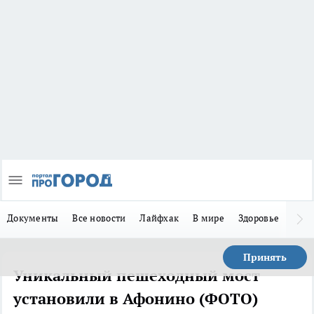
Документы
Все новости
Лайфхак
В мире
Здоровье
Зака
Принять
Уникальный пешеходный мост
установили в Афонино (ФОТО)