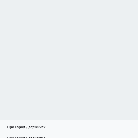
Про Город Дзержинск
Про Город Чебоксары