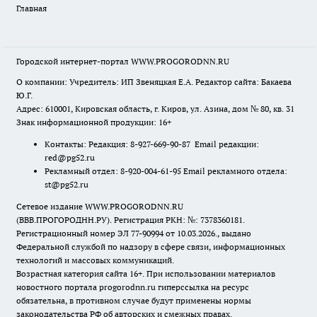
Главная
Городской интернет-портал WWW.PROGORODNN.RU
О компании: Учредитель: ИП Звеняцкая Е.А. Редактор сайта: Бакаева
Ю.Г.
Адрес: 610001, Кировская область, г. Киров, ул. Азина, дом № 80, кв. 31
Знак информационной продукции: 16+
Контакты: Редакция: 8-927-669-90-87 Email редакции:
red@pg52.ru
Рекламный отдел: 8-920-004-61-95 Email рекламного отдела:
st@pg52.ru
Сетевое издание WWW.PROGORODNN.RU
(ВВВ.ПРОГОРОДНН.РУ). Регистрация РКН: №: 7378360181.
Регистрационный номер ЭЛ 77-90994 от 10.03.2026., выдано
Федеральной службой по надзору в сфере связи, информационных
технологий и массовых коммуникаций.
Возрастная категория сайта 16+. При использовании материалов
новостного портала progorodnn.ru гиперссылка на ресурс
обязательна
,
в противном случае будут применены нормы
законодательства РФ об авторских и смежных правах.