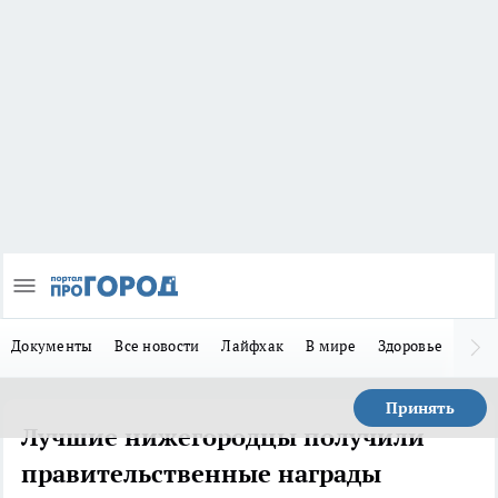
Документы
Все новости
Лайфхак
В мире
Здоровье
Зака
Принять
Лучшие нижегородцы получили
правительственные награды