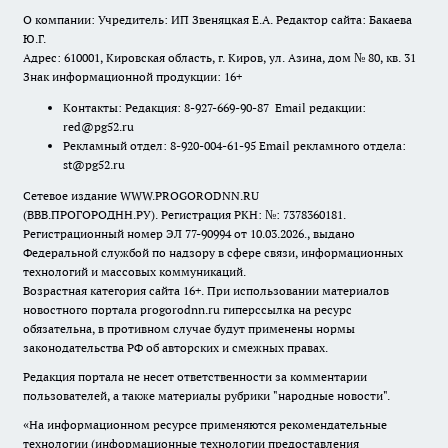
О компании: Учредитель: ИП Звеняцкая Е.А. Редактор сайта: Бакаева
Ю.Г.
Адрес: 610001, Кировская область, г. Киров, ул. Азина, дом № 80, кв. 31
Знак информационной продукции: 16+
Контакты: Редакция: 8-927-669-90-87 Email редакции:
red@pg52.ru
Рекламный отдел: 8-920-004-61-95 Email рекламного отдела:
st@pg52.ru
Сетевое издание WWW.PROGORODNN.RU
(ВВВ.ПРОГОРОДНН.РУ). Регистрация РКН: №: 7378360181.
Регистрационный номер ЭЛ 77-90994 от 10.03.2026., выдано
Федеральной службой по надзору в сфере связи, информационных
технологий и массовых коммуникаций.
Возрастная категория сайта 16+. При использовании материалов
новостного портала progorodnn.ru гиперссылка на ресурс
обязательна
,
в противном случае будут применены нормы
законодательства РФ об авторских и смежных правах.
Редакция портала не несет ответственности за комментарии
пользователей, а также материалы рубрики "народные новости".
«На информационном ресурсе применяются рекомендательные
технологии (информационные технологии предоставления