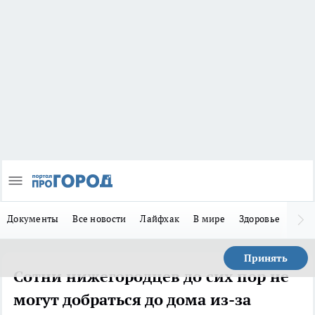
Документы
Все новости
Лайфхак
В мире
Здоровье
Зака
Принять
Сотни нижегородцев до сих пор не
могут добраться до дома из-за