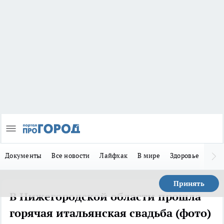
Документы
Все новости
Лайфхак
В мире
Здоровье
Зака
Принять
В Нижегородской области прошла
горячая итальянская свадьба (фото)