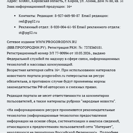
Адрес: 610001, Кировская область, г. Киров, ул. Азина, дом № 80, кв. 31
Знак информационной продукции: 16+
Контакты: Редакция: 8-927-669-90-87 Email редакции:
red@pg52.ru
Рекламный отдел: 8-920-004-61-95 Email рекламного отдела:
st@pg52.ru
Сетевое издание WWW.PROGORODNN.RU
(ВВВ.ПРОГОРОДНН.РУ). Регистрация РКН: №: 7378360181.
Регистрационный номер ЭЛ 77-90994 от 10.03.2026., выдано
Федеральной службой по надзору в сфере связи, информационных
технологий и массовых коммуникаций.
Возрастная категория сайта 16+. При использовании материалов
новостного портала progorodnn.ru гиперссылка на ресурс
обязательна
,
в противном случае будут применены нормы
законодательства РФ об авторских и смежных правах.
Редакция портала не несет ответственности за комментарии
пользователей, а также материалы рубрики "народные новости".
«На информационном ресурсе применяются рекомендательные
технологии (информационные технологии предоставления
информации на основе сбора, систематизации и анализа сведений,
относящихся к предпочтениям пользователей сети "Интернет",
находящихся на территории Российской Федерации)».
Подробнее