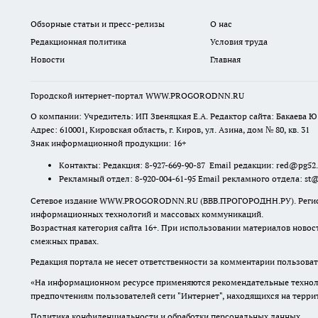
Обзорные статьи и пресс-релизы
О нас
Редакционная политика
Условия труда
Новости
Главная
Городской интернет-портал WWW.PROGORODNN.RU
О компании: Учредитель: ИП Звеняцкая Е.А. Редактор сайта: Бакаева Ю.
Адрес: 610001, Кировская область, г. Киров, ул. Азина, дом № 80, кв. 31
Знак информационной продукции: 16+
Контакты: Редакция: 8-927-669-90-87 Email редакции: red@pg52
Рекламный отдел: 8-920-004-61-95 Email рекламного отдела: st
Сетевое издание WWW.PROGORODNN.RU (ВВВ.ПРОГОРОДНН.РУ). Регистраци
информационных технологий и массовых коммуникаций.
Возрастная категория сайта 16+. При использовании материалов новос
смежных правах.
Редакция портала не несет ответственности за комментарии пользоват
«На информационном ресурсе применяются рекомендательные техноло
предпочтениям пользователей сети "Интернет", находящихся на терр
Политика конфиденциальности и обработки персональных данных