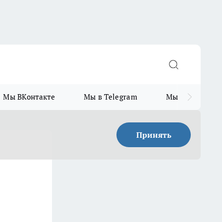
Мы ВКонтакте
Мы в Telegram
Мы в MAX
Принять