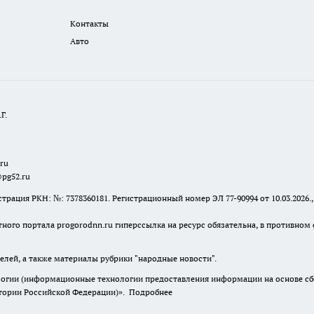
Контакты
Авто
Г.
.ru
@pg52.ru
я РКН: №: 7378360181. Регистрационный номер ЭЛ 77-90994 от 10.03.2026., 
тного портала progorodnn.ru гиперссылка на ресурс обязательна
,
в противном 
елей, а также материалы рубрики "народные новости".
гии (информационные технологии предоставления информации на основе сбор
итории Российской Федерации)».
Подробнее