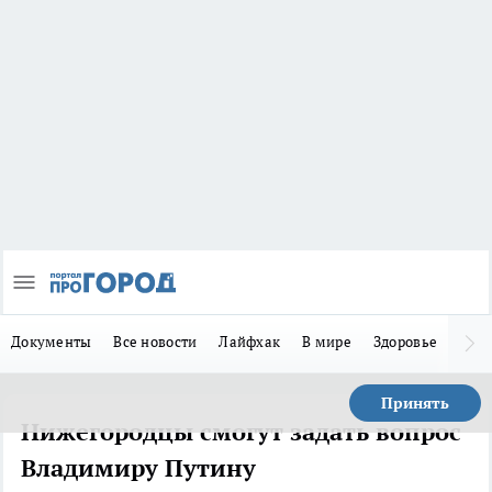
Документы
Все новости
Лайфхак
В мире
Здоровье
Зака
Принять
Нижегородцы смогут задать вопрос
Владимиру Путину