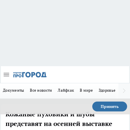
Документы
Все новости
Лайфхак
В мире
Здоровье
Зака
Принять
Кожаные пуховики и шубы
представят на осенней выставке