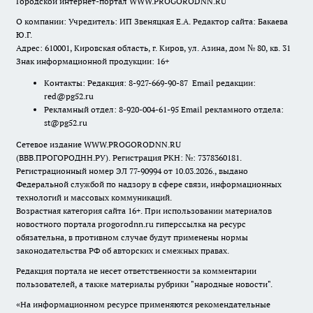
Городской интернет-портал WWW.PROGORODNN.RU
О компании: Учредитель: ИП Звеняцкая Е.А. Редактор сайта: Бакаева
Ю.Г.
Адрес: 610001, Кировская область, г. Киров, ул. Азина, дом № 80, кв. 31
Знак информационной продукции: 16+
Контакты: Редакция: 8-927-669-90-87 Email редакции:
red@pg52.ru
Рекламный отдел: 8-920-004-61-95 Email рекламного отдела:
st@pg52.ru
Сетевое издание WWW.PROGORODNN.RU
(ВВВ.ПРОГОРОДНН.РУ). Регистрация РКН: №: 7378360181.
Регистрационный номер ЭЛ 77-90994 от 10.03.2026., выдано
Федеральной службой по надзору в сфере связи, информационных
технологий и массовых коммуникаций.
Возрастная категория сайта 16+. При использовании материалов
новостного портала progorodnn.ru гиперссылка на ресурс
обязательна
,
в противном случае будут применены нормы
законодательства РФ об авторских и смежных правах.
Редакция портала не несет ответственности за комментарии
пользователей, а также материалы рубрики "народные новости".
«На информационном ресурсе применяются рекомендательные