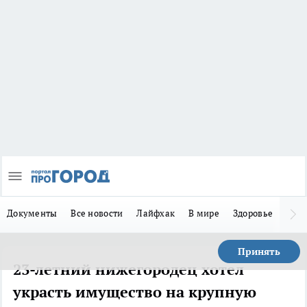
Документы
Все новости
Лайфхак
В мире
Здоровье
Зака
Принять
23-летний нижегородец хотел
украсть имущество на крупную