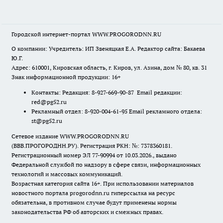
Городской интернет-портал WWW.PROGORODNN.RU
О компании: Учредитель: ИП Звеняцкая Е.А. Редактор сайта: Бакаева
Ю.Г.
Адрес: 610001, Кировская область, г. Киров, ул. Азина, дом № 80, кв. 31
Знак информационной продукции: 16+
Контакты: Редакция: 8-927-669-90-87 Email редакции:
red@pg52.ru
Рекламный отдел: 8-920-004-61-95 Email рекламного отдела:
st@pg52.ru
Сетевое издание WWW.PROGORODNN.RU
(ВВВ.ПРОГОРОДНН.РУ). Регистрация РКН: №: 7378360181.
Регистрационный номер ЭЛ 77-90994 от 10.03.2026., выдано
Федеральной службой по надзору в сфере связи, информационных
технологий и массовых коммуникаций.
Возрастная категория сайта 16+. При использовании материалов
новостного портала progorodnn.ru гиперссылка на ресурс
обязательна
,
в противном случае будут применены нормы
законодательства РФ об авторских и смежных правах.