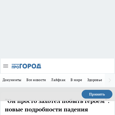
Документы
Все новости
Лайфхак
В мире
Здоровье
Зака
Принять
"Он просто захотел побыть героем":
новые подробности падения