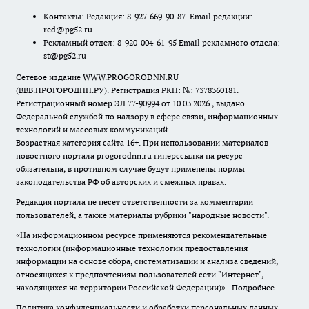
Контакты: Редакция: 8-927-669-90-87 Email редакции:
red@pg52.ru
Рекламный отдел: 8-920-004-61-95 Email рекламного отдела:
st@pg52.ru
Сетевое издание WWW.PROGORODNN.RU
(ВВВ.ПРОГОРОДНН.РУ). Регистрация РКН: №: 7378360181.
Регистрационный номер ЭЛ 77-90994 от 10.03.2026., выдано
Федеральной службой по надзору в сфере связи, информационных
технологий и массовых коммуникаций.
Возрастная категория сайта 16+. При использовании материалов
новостного портала progorodnn.ru гиперссылка на ресурс
обязательна
,
в противном случае будут применены нормы
законодательства РФ об авторских и смежных правах.
Редакция портала не несет ответственности за комментарии
пользователей, а также материалы рубрики "народные новости".
«На информационном ресурсе применяются рекомендательные
технологии (информационные технологии предоставления
информации на основе сбора, систематизации и анализа сведений,
относящихся к предпочтениям пользователей сети "Интернет",
находящихся на территории Российской Федерации)».
Подробнее
Политика конфиденциальности и обработки персональных данных