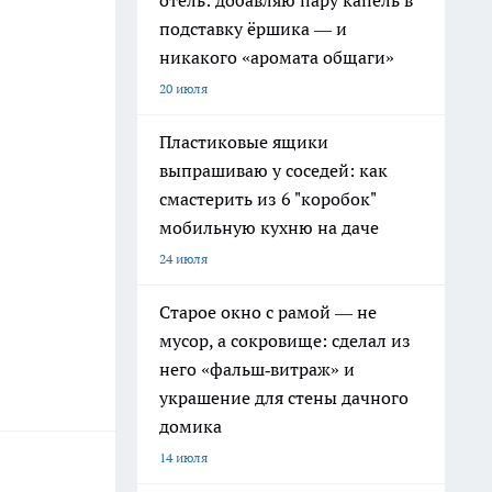
отель: добавляю пару капель в
подставку ёршика — и
никакого «аромата общаги»
20 июля
Пластиковые ящики
выпрашиваю у соседей: как
смастерить из 6 "коробок"
мобильную кухню на даче
24 июля
Старое окно с рамой — не
мусор, а сокровище: сделал из
него «фальш‑витраж» и
украшение для стены дачного
домика
14 июля