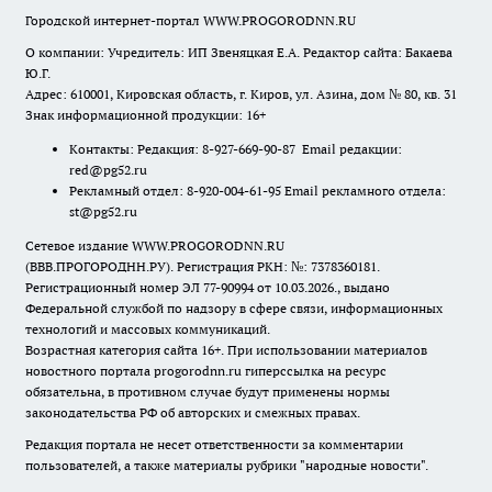
Городской интернет-портал WWW.PROGORODNN.RU
О компании: Учредитель: ИП Звеняцкая Е.А. Редактор сайта: Бакаева
Ю.Г.
Адрес: 610001, Кировская область, г. Киров, ул. Азина, дом № 80, кв. 31
Знак информационной продукции: 16+
Контакты: Редакция: 8-927-669-90-87 Email редакции:
red@pg52.ru
Рекламный отдел: 8-920-004-61-95 Email рекламного отдела:
st@pg52.ru
Сетевое издание WWW.PROGORODNN.RU
(ВВВ.ПРОГОРОДНН.РУ). Регистрация РКН: №: 7378360181.
Регистрационный номер ЭЛ 77-90994 от 10.03.2026., выдано
Федеральной службой по надзору в сфере связи, информационных
технологий и массовых коммуникаций.
Возрастная категория сайта 16+. При использовании материалов
новостного портала progorodnn.ru гиперссылка на ресурс
обязательна
,
в противном случае будут применены нормы
законодательства РФ об авторских и смежных правах.
Редакция портала не несет ответственности за комментарии
пользователей, а также материалы рубрики "народные новости".