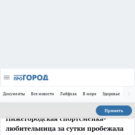
Документы
Все новости
Лайфхак
В мире
Здоровье
Зака
Принять
Нижегородская спортсменка-
любительница за сутки пробежала