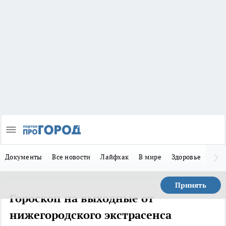
Документы
Все новости
Лайфхак
В мире
Здоровье
Зака
Принять
Гороскоп на выходные от
нижегородского экстрасенса