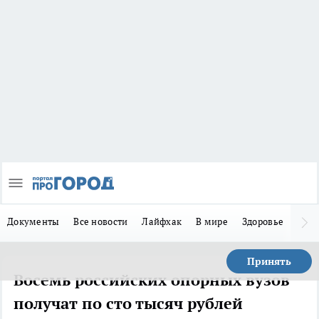
Документы
Все новости
Лайфхак
В мире
Здоровье
Зака
Принять
Восемь российских опорных вузов
получат по сто тысяч рублей