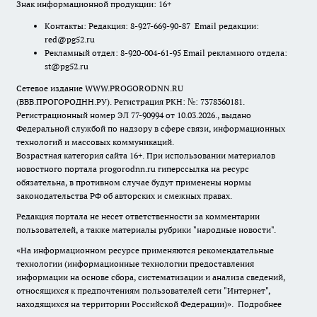
Знак информационной продукции: 16+
Контакты: Редакция: 8-927-669-90-87 Email редакции:
red@pg52.ru
Рекламный отдел: 8-920-004-61-95 Email рекламного отдела:
st@pg52.ru
Сетевое издание WWW.PROGORODNN.RU
(ВВВ.ПРОГОРОДНН.РУ). Регистрация РКН: №: 7378360181.
Регистрационный номер ЭЛ 77-90994 от 10.03.2026., выдано
Федеральной службой по надзору в сфере связи, информационных
технологий и массовых коммуникаций.
Возрастная категория сайта 16+. При использовании материалов
новостного портала progorodnn.ru гиперссылка на ресурс
обязательна
,
в противном случае будут применены нормы
законодательства РФ об авторских и смежных правах.
Редакция портала не несет ответственности за комментарии
пользователей, а также материалы рубрики "народные новости".
«На информационном ресурсе применяются рекомендательные
технологии (информационные технологии предоставления
информации на основе сбора, систематизации и анализа сведений,
относящихся к предпочтениям пользователей сети "Интернет",
находящихся на территории Российской Федерации)».
Подробнее