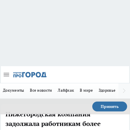
Документы
Все новости
Лайфхак
В мире
Здоровье
Зака
Принять
Нижегородская компания
задолжала работникам более