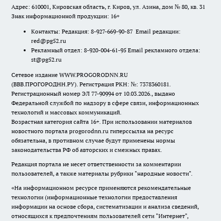
Адрес: 610001, Кировская область, г. Киров, ул. Азина, дом № 80, кв. 31
Знак информационной продукции: 16+
Контакты: Редакция: 8-927-669-90-87 Email редакции:
red@pg52.ru
Рекламный отдел: 8-920-004-61-95 Email рекламного отдела:
st@pg52.ru
Сетевое издание WWW.PROGORODNN.RU
(ВВВ.ПРОГОРОДНН.РУ). Регистрация РКН: №: 7378360181.
Регистрационный номер ЭЛ 77-90994 от 10.03.2026., выдано
Федеральной службой по надзору в сфере связи, информационных
технологий и массовых коммуникаций.
Возрастная категория сайта 16+. При использовании материалов
новостного портала progorodnn.ru гиперссылка на ресурс
обязательна
,
в противном случае будут применены нормы
законодательства РФ об авторских и смежных правах.
Редакция портала не несет ответственности за комментарии
пользователей, а также материалы рубрики "народные новости".
«На информационном ресурсе применяются рекомендательные
технологии (информационные технологии предоставления
информации на основе сбора, систематизации и анализа сведений,
относящихся к предпочтениям пользователей сети "Интернет",