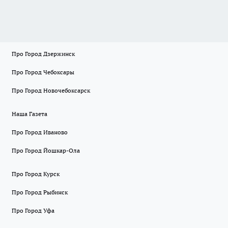
Про Город Дзержинск
Про Город Чебоксары
Про Город Новочебоксарск
Наша Газета
Про Город Иваново
Про Город Йошкар-Ола
Про Город Курск
Про Город Рыбинск
Про Город Уфа