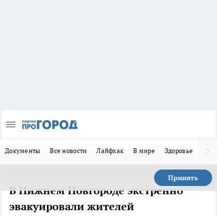
Документы
Все новости
Лайфхак
В мире
Здоровье
Зака
Принять
В Нижнем Новгороде экстренно
эвакуировали жителей