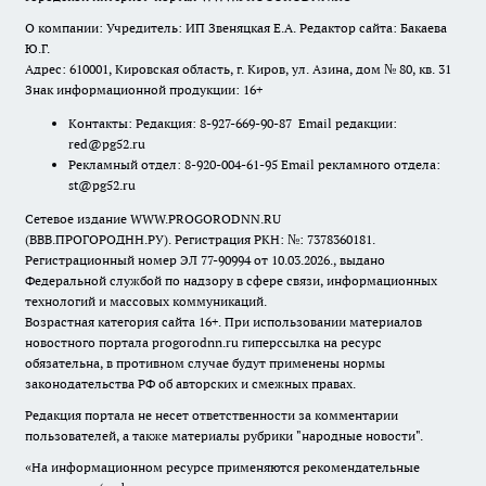
О компании: Учредитель: ИП Звеняцкая Е.А. Редактор сайта: Бакаева
Ю.Г.
Адрес: 610001, Кировская область, г. Киров, ул. Азина, дом № 80, кв. 31
Знак информационной продукции: 16+
Контакты: Редакция: 8-927-669-90-87 Email редакции:
red@pg52.ru
Рекламный отдел: 8-920-004-61-95 Email рекламного отдела:
st@pg52.ru
Сетевое издание WWW.PROGORODNN.RU
(ВВВ.ПРОГОРОДНН.РУ). Регистрация РКН: №: 7378360181.
Регистрационный номер ЭЛ 77-90994 от 10.03.2026., выдано
Федеральной службой по надзору в сфере связи, информационных
технологий и массовых коммуникаций.
Возрастная категория сайта 16+. При использовании материалов
новостного портала progorodnn.ru гиперссылка на ресурс
обязательна
,
в противном случае будут применены нормы
законодательства РФ об авторских и смежных правах.
Редакция портала не несет ответственности за комментарии
пользователей, а также материалы рубрики "народные новости".
«На информационном ресурсе применяются рекомендательные