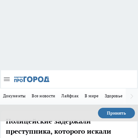
Документы
Все новости
Лайфхак
В мире
Здоровье
Зака
Принять
Полицейские задержали
преступника, которого искали