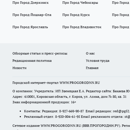
Про Город Дзержинск
Про Город Чебоксары
Про Город
Про Город Йошкар-Ола
Про Город Курск
Про Город
Про Город Ярославль
Про Город Владивосток
Про Город
Обзорные статьи и пресс-релизы
О нас
Редакционная политика
Условия труда
Новости
Главная
Городской интернет-портал WWW.PROGORODNN.RU
О компании: Учредитель: ИП Звеняцкая Е.А. Редактор сайта: Бакаева Ю.
Адрес: 610001, Кировская область, г. Киров, ул. Азина, дом № 80, кв. 31
Знак информационной продукции: 16+
Контакты: Редакция: 8-927-669-90-87 Email редакции: red@pg52
Рекламный отдел: 8-920-004-61-95 Email рекламного отдела: st
Сетевое издание WWW.PROGORODNN.RU (ВВВ.ПРОГОРОДНН.РУ). Регистраци