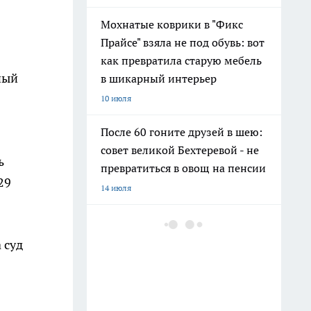
Мохнатые коврики в "Фикс
Прайсе" взяла не под обувь: вот
как превратила старую мебель
ный
в шикарный интерьер
10 июля
После 60 гоните друзей в шею:
совет великой Бехтеревой - не
ь
превратиться в овощ на пенсии
29
14 июля
Гигант с нежной душой: как
создать белоснежную стену
 суд
цветов, от которой
невозможно отвести взгляд
13 июля