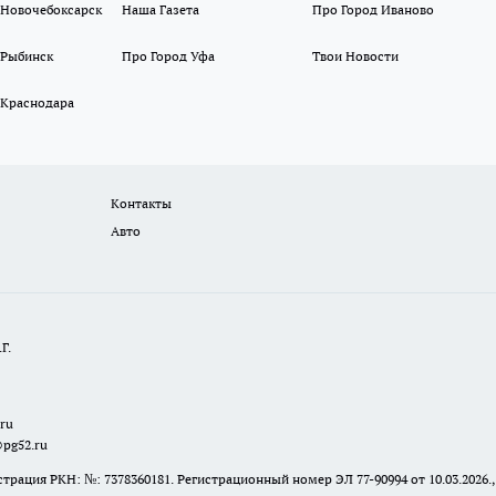
 Новочебоксарск
Наша Газета
Про Город Иваново
 Рыбинск
Про Город Уфа
Твои Новости
 Краснодара
Контакты
Авто
Г.
.ru
@pg52.ru
я РКН: №: 7378360181. Регистрационный номер ЭЛ 77-90994 от 10.03.2026., 