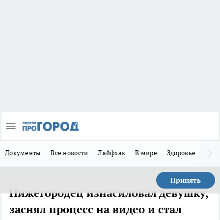
Документы
Все новости
Лайфхак
В мире
Здоровье
Зака
Принять
Нижегородец изнасиловал девушку,
заснял процесс на видео и стал