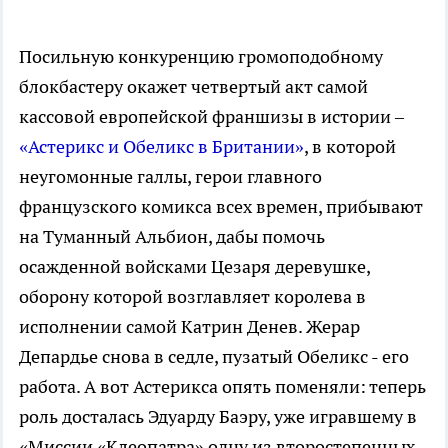
Посильную конкуренцию громоподобному
блокбастеру окажет четвертый акт самой
кассовой европейской франшизы в истории –
«Астерикс и Обеликс в Британии»
, в которой
неугомонные галлы, герои главного
французского комикса всех времен, прибывают
на Туманный Альбион, дабы помочь
осажденной войсками Цезаря деревушке,
оборону которой возглавляет королева в
исполнении самой Катрин Денев. Жерар
Депардье снова в седле, пузатый Обеликс - его
работа. А вот Астерикса опять поменяли: теперь
роль досталась Эдуарду Баэру, уже игравшему в
«Миссии «Клеопатра» одну из второстепенных