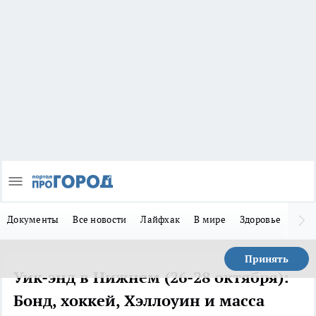
Документы
Все новости
Лайфхак
В мире
Здоровье
Зака
Принять
Уик-энд в Нижнем (26-28 октября):
Бонд, хоккей, Хэллоуин и масса