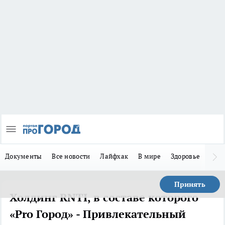
Документы
Все новости
Лайфхак
В мире
Здоровье
Зака
Принять
Холдинг RNTI, в составе которого
«Pro Город» - Привлекательный