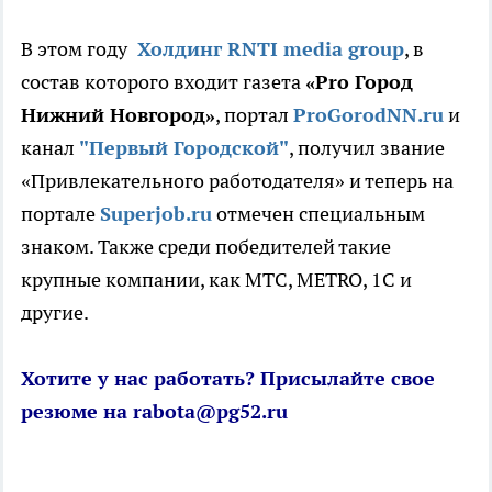
В этом году
Холдинг RNTI media group
, в
состав которого входит газета
«Pro Город
Нижний Новгород
»
,
портал
ProGorodNN.ru
и
канал
"Первый Городской"
, получил звание
«
Привлекательного работодателя
»
и теперь на
портале
Superjob.ru
отмечен специальным
знаком.
Также среди победителей такие
крупные компании, как МТС, METRO, 1С и
другие.
Хотите у нас работать? Присылайте свое
резюме на rabota@pg52.ru