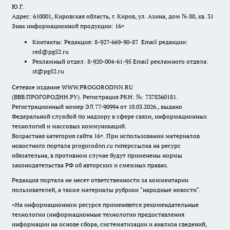
Ю.Г.
Адрес: 610001, Кировская область, г. Киров, ул. Азина, дом № 80, кв. 31
Знак информационной продукции: 16+
Контакты: Редакция: 8-927-669-90-87 Email редакции:
red@pg52.ru
Рекламный отдел: 8-920-004-61-95 Email рекламного отдела:
st@pg52.ru
Сетевое издание WWW.PROGORODNN.RU
(ВВВ.ПРОГОРОДНН.РУ). Регистрация РКН: №: 7378360181.
Регистрационный номер ЭЛ 77-90994 от 10.03.2026., выдано
Федеральной службой по надзору в сфере связи, информационных
технологий и массовых коммуникаций.
Возрастная категория сайта 16+. При использовании материалов
новостного портала progorodnn.ru гиперссылка на ресурс
обязательна
,
в противном случае будут применены нормы
законодательства РФ об авторских и смежных правах.
Редакция портала не несет ответственности за комментарии
пользователей, а также материалы рубрики "народные новости".
«На информационном ресурсе применяются рекомендательные
технологии (информационные технологии предоставления
информации на основе сбора, систематизации и анализа сведений,