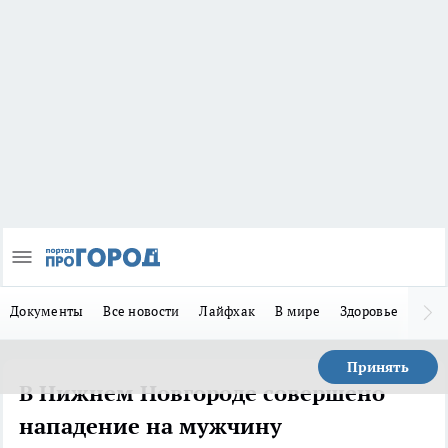
Документы
Все новости
Лайфхак
В мире
Здоровье
Зака
Принять
В Нижнем Новгороде совершено
нападение на мужчину