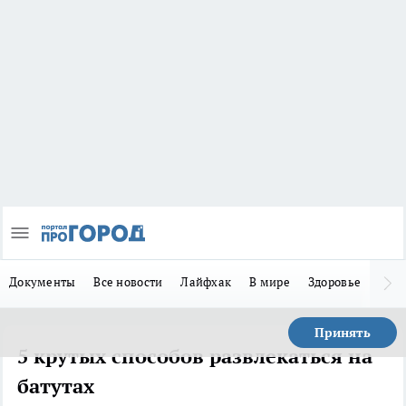
Документы
Все новости
Лайфхак
В мире
Здоровье
Зака
Принять
5 крутых способов развлекаться на
батутах