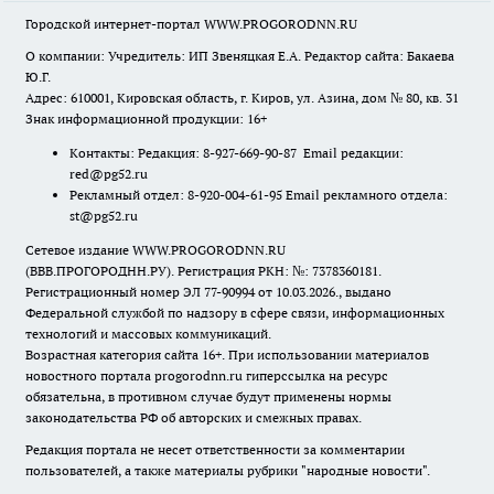
Городской интернет-портал WWW.PROGORODNN.RU
О компании: Учредитель: ИП Звеняцкая Е.А. Редактор сайта: Бакаева
Ю.Г.
Адрес: 610001, Кировская область, г. Киров, ул. Азина, дом № 80, кв. 31
Знак информационной продукции: 16+
Контакты: Редакция: 8-927-669-90-87 Email редакции:
red@pg52.ru
Рекламный отдел: 8-920-004-61-95 Email рекламного отдела:
st@pg52.ru
Сетевое издание WWW.PROGORODNN.RU
(ВВВ.ПРОГОРОДНН.РУ). Регистрация РКН: №: 7378360181.
Регистрационный номер ЭЛ 77-90994 от 10.03.2026., выдано
Федеральной службой по надзору в сфере связи, информационных
технологий и массовых коммуникаций.
Возрастная категория сайта 16+. При использовании материалов
новостного портала progorodnn.ru гиперссылка на ресурс
обязательна
,
в противном случае будут применены нормы
законодательства РФ об авторских и смежных правах.
Редакция портала не несет ответственности за комментарии
пользователей, а также материалы рубрики "народные новости".