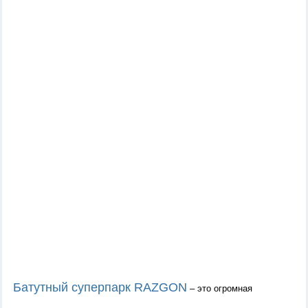
Батутн
ый
суперпарк RAZGON
–
это огромная