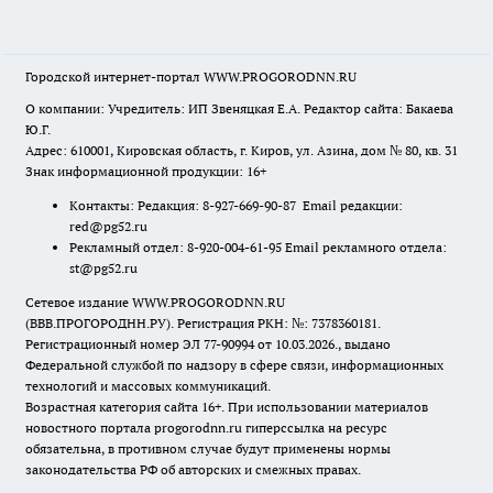
Городской интернет-портал WWW.PROGORODNN.RU
О компании: Учредитель: ИП Звеняцкая Е.А. Редактор сайта: Бакаева
Ю.Г.
Адрес: 610001, Кировская область, г. Киров, ул. Азина, дом № 80, кв. 31
Знак информационной продукции: 16+
Контакты: Редакция: 8-927-669-90-87 Email редакции:
red@pg52.ru
Рекламный отдел: 8-920-004-61-95 Email рекламного отдела:
st@pg52.ru
Сетевое издание WWW.PROGORODNN.RU
(ВВВ.ПРОГОРОДНН.РУ). Регистрация РКН: №: 7378360181.
Регистрационный номер ЭЛ 77-90994 от 10.03.2026., выдано
Федеральной службой по надзору в сфере связи, информационных
технологий и массовых коммуникаций.
Возрастная категория сайта 16+. При использовании материалов
новостного портала progorodnn.ru гиперссылка на ресурс
обязательна
,
в противном случае будут применены нормы
законодательства РФ об авторских и смежных правах.