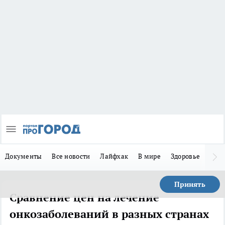
Документы
Все новости
Лайфхак
В мире
Здоровье
Зака
Принять
Сравнение цен на лечение
онкозаболеваний в разных странах