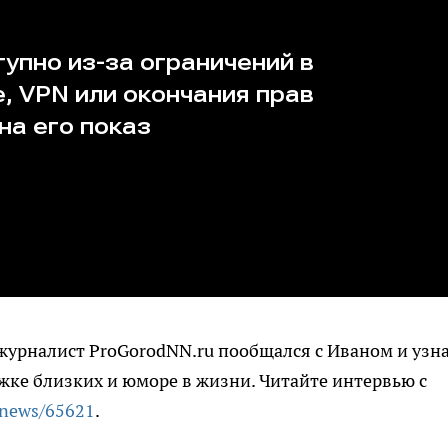
журналист ProGorodNN.ru пообщался с Иваном и узн
ржке близких и юморе в жизни. Читайте интервью с
/news/65621
.