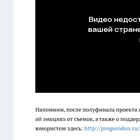
Напомним, после полуфинала проекта 
об эмоциях от съемок, а также о подде
юмористом здесь:
http://progorodnn.ru