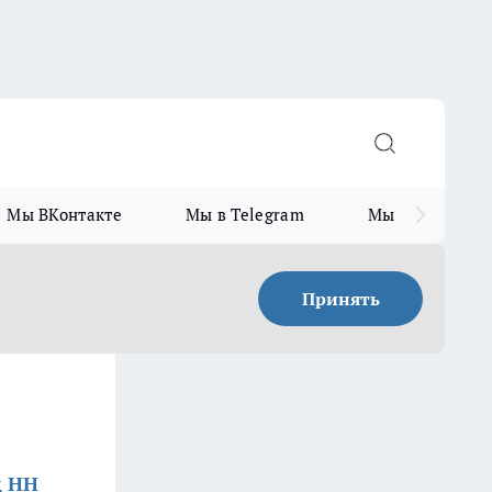
Мы ВКонтакте
Мы в Telegram
Мы в MAX
Принять
е
д НН