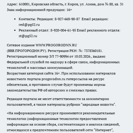
Адрес: 610001, Кировская область, г. Киров, ул. Азина, дом № 80, кв. 31
Знак информационной продукции: 16+
Контакты: Редакция: 8-927-669-90-87 Email редакции:
red@pg52.ru
Рекламный отдел: 8-920-004-61-95 Email рекламного отдела:
st@pg52.ru
Сетевое издание WWW.PROGORODNN.RU
(ВВВ.ПРОГОРОДНН.РУ). Регистрация РКН: №: 7378360181.
Регистрационный номер ЭЛ 77-90994 от 10.03.2026., выдано
Федеральной службой по надзору в сфере связи, информационных
технологий и массовых коммуникаций.
Возрастная категория сайта 16+. При использовании материалов
новостного портала progorodnn.ru гиперссылка на ресурс
обязательна
,
в противном случае будут применены нормы
законодательства РФ об авторских и смежных правах.
Редакция портала не несет ответственности за комментарии
пользователей, а также материалы рубрики "народные новости".
«На информационном ресурсе применяются рекомендательные
технологии (информационные технологии предоставления
информации на основе сбора, систематизации и анализа сведений,
относящихся к предпочтениям пользователей сети "Интернет",