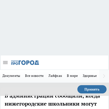
Документы
Все новости
Лайфхак
В мире
Здоровье
Зака
Принять
В администрации сообщили, когда
нижегородские школьники могут