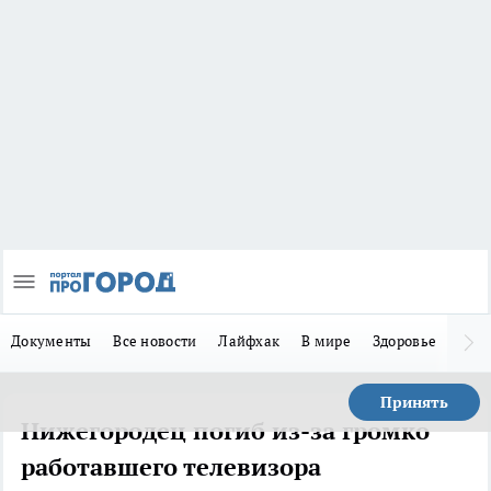
Документы
Все новости
Лайфхак
В мире
Здоровье
Зака
Принять
Нижегородец погиб из-за громко
работавшего телевизора