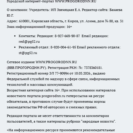
Городской интернет-портал WWW.PROGORODNN.RU
О компании: Учредитель: ИП Звеняцкая Е.А. Редактор сайта: Бакаева
Ю.Г.
Адрес: 610001, Кировская область, г. Киров, ул. Азина, дом № 80, кв. 31
Знак информационной продукции: 16+
Контакты: Редакция: 8-927-669-90-87 Email редакции:
red@pg52.ru
Рекламный отдел: 8-920-004-61-95 Email рекламного отдела:
st@pg52.ru
Сетевое издание WWW.PROGORODNN.RU
(ВВВ.ПРОГОРОДНН.РУ). Регистрация РКН: №: 7378360181.
Регистрационный номер ЭЛ 77-90994 от 10.03.2026., выдано
Федеральной службой по надзору в сфере связи, информационных
технологий и массовых коммуникаций.
Возрастная категория сайта 16+. При использовании материалов
новостного портала progorodnn.ru гиперссылка на ресурс
обязательна
,
в противном случае будут применены нормы
законодательства РФ об авторских и смежных правах.
Редакция портала не несет ответственности за комментарии
пользователей, а также материалы рубрики "народные новости".
«На информационном ресурсе применяются рекомендательные