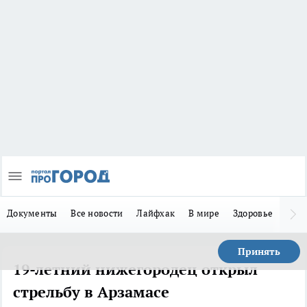
Документы
Все новости
Лайфхак
В мире
Здоровье
Зака
Принять
19-летний нижегородец открыл
стрельбу в Арзамасе