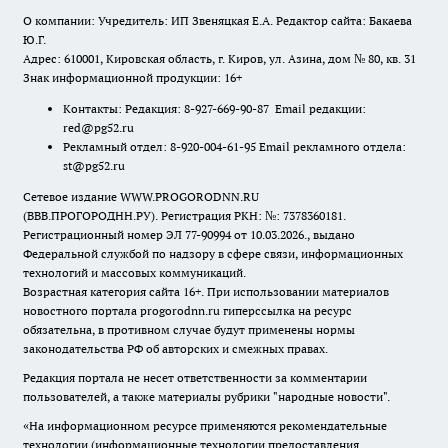
О компании: Учредитель: ИП Звеняцкая Е.А. Редактор сайта: Бакаева
Ю.Г.
Адрес: 610001, Кировская область, г. Киров, ул. Азина, дом № 80, кв. 31
Знак информационной продукции: 16+
Контакты: Редакция: 8-927-669-90-87 Email редакции:
red@pg52.ru
Рекламный отдел: 8-920-004-61-95 Email рекламного отдела:
st@pg52.ru
Сетевое издание WWW.PROGORODNN.RU
(ВВВ.ПРОГОРОДНН.РУ). Регистрация РКН: №: 7378360181.
Регистрационный номер ЭЛ 77-90994 от 10.03.2026., выдано
Федеральной службой по надзору в сфере связи, информационных
технологий и массовых коммуникаций.
Возрастная категория сайта 16+. При использовании материалов
новостного портала progorodnn.ru гиперссылка на ресурс
обязательна
,
в противном случае будут применены нормы
законодательства РФ об авторских и смежных правах.
Редакция портала не несет ответственности за комментарии
пользователей, а также материалы рубрики "народные новости".
«На информационном ресурсе применяются рекомендательные
технологии (информационные технологии предоставления