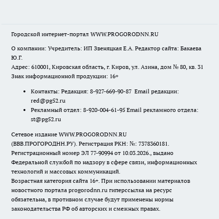
Городской интернет-портал WWW.PROGORODNN.RU
О компании: Учредитель: ИП Звеняцкая Е.А. Редактор сайта: Бакаева
Ю.Г.
Адрес: 610001, Кировская область, г. Киров, ул. Азина, дом № 80, кв. 31
Знак информационной продукции: 16+
Контакты: Редакция: 8-927-669-90-87 Email редакции:
red@pg52.ru
Рекламный отдел: 8-920-004-61-95 Email рекламного отдела:
st@pg52.ru
Сетевое издание WWW.PROGORODNN.RU
(ВВВ.ПРОГОРОДНН.РУ). Регистрация РКН: №: 7378360181.
Регистрационный номер ЭЛ 77-90994 от 10.03.2026., выдано
Федеральной службой по надзору в сфере связи, информационных
технологий и массовых коммуникаций.
Возрастная категория сайта 16+. При использовании материалов
новостного портала progorodnn.ru гиперссылка на ресурс
обязательна
,
в противном случае будут применены нормы
законодательства РФ об авторских и смежных правах.