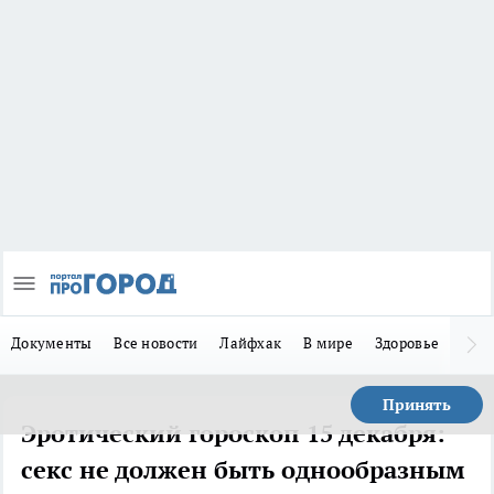
Документы
Все новости
Лайфхак
В мире
Здоровье
Зака
Принять
Эротический гороскоп 15 декабря:
секс не должен быть однообразным