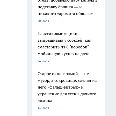
отель: добавляю пару капель в
подставку ёршика — и
никакого «аромата общаги»
20 июля
Пластиковые ящики
выпрашиваю у соседей: как
смастерить из 6 "коробок"
мобильную кухню на даче
24 июля
Старое окно с рамой — не
мусор, а сокровище: сделал из
него «фальш‑витраж» и
украшение для стены дачного
домика
14 июля