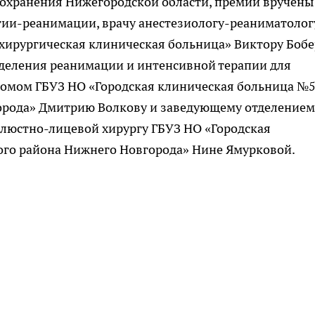
оохранения Нижегородской области, премии вручены
ии-реанимации, врачу анестезиологу-реаниматолог
ирургическая клиническая больница» Виктору Бобе
тделения реанимации и интенсивной терапии для
омом ГБУЗ НО «Городская клиническая больница №
орода» Дмитрию Волкову и заведующему отделением
елюстно-лицевой хирургу ГБУЗ НО «Городская
го района Нижнего Новгорода» Нине Ямурковой.