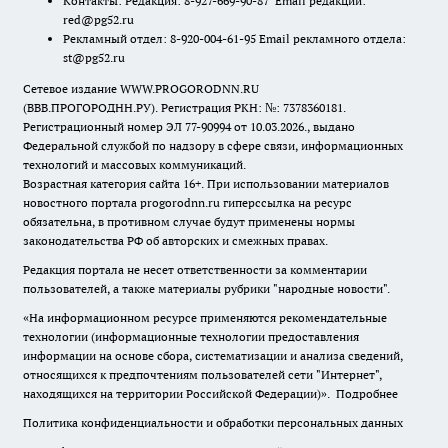
Контакты: Редакция: 8-927-669-90-87 Email редакции:
red@pg52.ru
Рекламный отдел: 8-920-004-61-95 Email рекламного отдела:
st@pg52.ru
Сетевое издание WWW.PROGORODNN.RU
(ВВВ.ПРОГОРОДНН.РУ). Регистрация РКН: №: 7378360181.
Регистрационный номер ЭЛ 77-90994 от 10.03.2026., выдано
Федеральной службой по надзору в сфере связи, информационных
технологий и массовых коммуникаций.
Возрастная категория сайта 16+. При использовании материалов
новостного портала progorodnn.ru гиперссылка на ресурс
обязательна
,
в противном случае будут применены нормы
законодательства РФ об авторских и смежных правах.
Редакция портала не несет ответственности за комментарии
пользователей, а также материалы рубрики "народные новости".
«На информационном ресурсе применяются рекомендательные
технологии (информационные технологии предоставления
информации на основе сбора, систематизации и анализа сведений,
относящихся к предпочтениям пользователей сети "Интернет",
находящихся на территории Российской Федерации)».
Подробнее
Политика конфиденциальности и обработки персональных данных