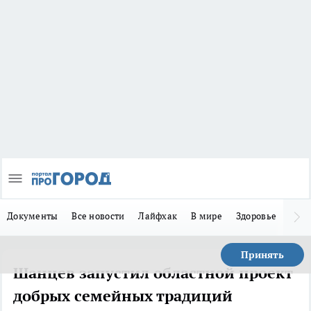
Документы
Все новости
Лайфхак
В мире
Здоровье
Зака
Принять
Шанцев запустил областной проект
добрых семейных традиций