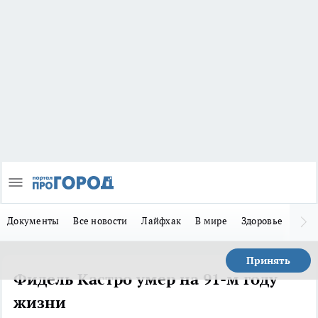
Документы
Все новости
Лайфхак
В мире
Здоровье
Зака
Принять
Фидель Кастро умер на 91-м году
жизни