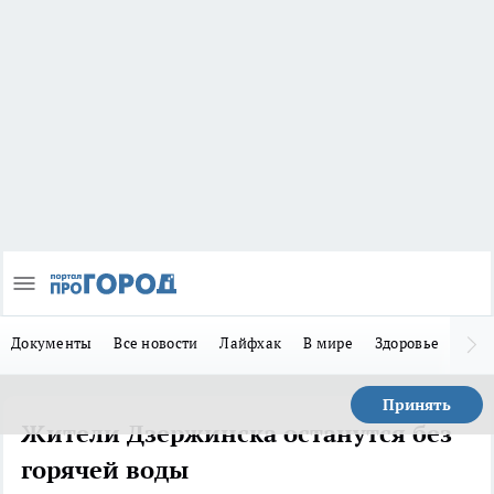
Документы
Все новости
Лайфхак
В мире
Здоровье
Зака
Принять
Жители Дзержинска останутся без
горячей воды