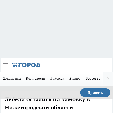
Документы
Все новости
Лайфхак
В мире
Здоровье
Зака
Принять
Лебеди остались на зимовку в
Нижегородской области