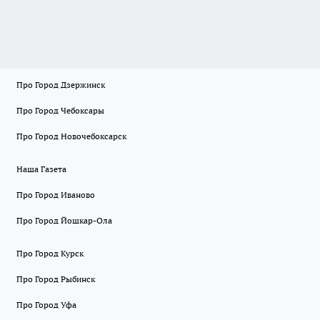
Про Город Дзержинск
Про Город Чебоксары
Про Город Новочебоксарск
Наша Газета
Про Город Иваново
Про Город Йошкар-Ола
Про Город Курск
Про Город Рыбинск
Про Город Уфа