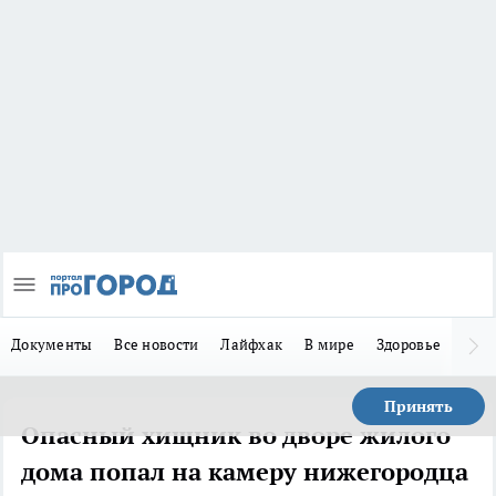
Документы
Все новости
Лайфхак
В мире
Здоровье
Зака
Принять
Опасный хищник во дворе жилого
дома попал на камеру нижегородца