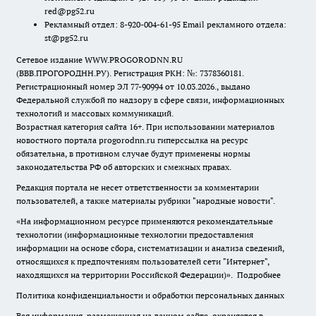
red@pg52.ru
Рекламный отдел: 8-920-004-61-95 Email рекламного отдела:
st@pg52.ru
Сетевое издание WWW.PROGORODNN.RU
(ВВВ.ПРОГОРОДНН.РУ). Регистрация РКН: №: 7378360181.
Регистрационный номер ЭЛ 77-90994 от 10.03.2026., выдано
Федеральной службой по надзору в сфере связи, информационных
технологий и массовых коммуникаций.
Возрастная категория сайта 16+. При использовании материалов
новостного портала progorodnn.ru гиперссылка на ресурс
обязательна
,
в противном случае будут применены нормы
законодательства РФ об авторских и смежных правах.
Редакция портала не несет ответственности за комментарии
пользователей, а также материалы рубрики "народные новости".
«На информационном ресурсе применяются рекомендательные
технологии (информационные технологии предоставления
информации на основе сбора, систематизации и анализа сведений,
относящихся к предпочтениям пользователей сети "Интернет",
находящихся на территории Российской Федерации)».
Подробнее
Политика конфиденциальности и обработки персональных данных
Вся информация, размещенная на данном сайте, охраняется в