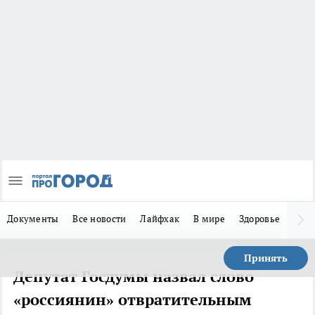
Документы
Все новости
Лайфхак
В мире
Здоровье
Зака
Принять
Депутат Госдумы назвал слово
«россиянин» отвратительным