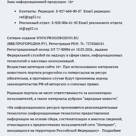
Знак информационной продукции: 16+
Контакты: Редакция: 8-927-669-90-87 Email редакции:
red@pg52.ru
Рекламный отдел: 8-920-004-61-95 Email рекламного отдела:
st@pg52.ru
Сетевое издание WWW.PROGORODNN.RU
(ВВВ.ПРОГОРОДНН.РУ). Регистрация РКН: №: 7378360181.
Регистрационный номер ЭЛ 77-90994 от 10.03.2026., выдано
Федеральной службой по надзору в сфере связи, информационных
технологий и массовых коммуникаций.
Возрастная категория сайта 16+. При использовании материалов
новостного портала progorodnn.ru гиперссылка на ресурс
обязательна
,
в противном случае будут применены нормы
законодательства РФ об авторских и смежных правах.
Редакция портала не несет ответственности за комментарии
пользователей, а также материалы рубрики "народные новости".
«На информационном ресурсе применяются рекомендательные
технологии (информационные технологии предоставления
информации на основе сбора, систематизации и анализа сведений,
относящихся к предпочтениям пользователей сети "Интернет",
находящихся на территории Российской Федерации)».
Подробнее